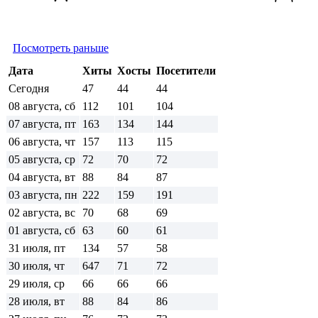
Посмотреть раньше
Дата
Хиты
Хосты
Посетители
Сегодня
47
44
44
08 августа, сб
112
101
104
07 августа, пт
163
134
144
06 августа, чт
157
113
115
05 августа, ср
72
70
72
04 августа, вт
88
84
87
03 августа, пн
222
159
191
02 августа, вс
70
68
69
01 августа, сб
63
60
61
31 июля, пт
134
57
58
30 июля, чт
647
71
72
29 июля, ср
66
66
66
28 июля, вт
88
84
86