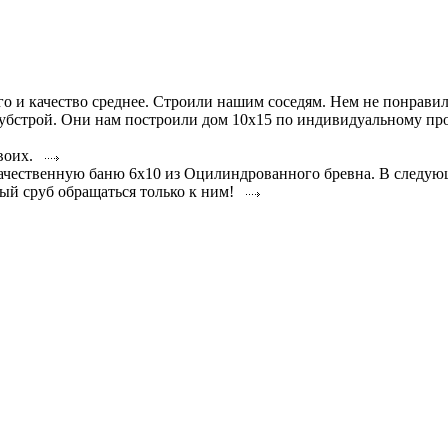
ого и качество среднее. Строили нашим соседям. Нем не понрави
убстрой. Они нам построили дом 10х15 по индивидуальному прое
 своих.
ственную баню 6х10 из Оцилиндрованного бревна. В следующе
нный сруб обращаться только к ним!