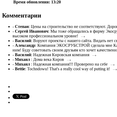
Время обновления: 13:20
Комментарии
-
Степан
: Цены на строительство не соответствуют. Дор
-
Сергей Иванович
: Мы тоже обращались в фирму Экоср
высоком профессиональном уровне!
-
Василий
: Воруют проекты с нашего сайта. Видать нет
-
Александр
: Компания ЭКОСРУБСТРОЙ сделала мне Каче
ним! Буду советовать своим друзьям кто хочет качестве
-
Василий
: Надежная Кировская компания
-
Михаил
: Дома века Киров
-
Михаил
: Надежная компания!!! Проверено на себе
-
Bettie
: Tochndowu! That's a really cool way of putting it!