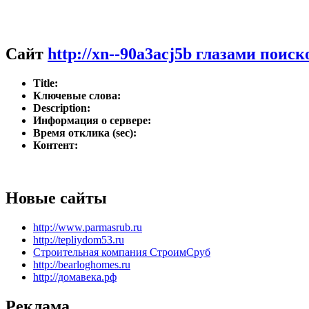
Сайт
http://xn--90a3acj5b глазами поиск
Title:
Ключевые слова:
Description:
Информация о сервере:
Время отклика (sec):
Контент:
Новые сайты
http://www.parmasrub.ru
http://tepliydom53.ru
Строительная компания СтроимСруб
http://bearloghomes.ru
http://домавека.рф
Реклама